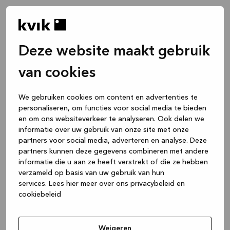
Deze website maakt gebruik
van cookies
We gebruiken cookies om content en advertenties te
personaliseren, om functies voor social media te bieden
en om ons websiteverkeer te analyseren. Ook delen we
informatie over uw gebruik van onze site met onze
partners voor social media, adverteren en analyse. Deze
partners kunnen deze gegevens combineren met andere
informatie die u aan ze heeft verstrekt of die ze hebben
verzameld op basis van uw gebruik van hun
services.
Lees hier meer over ons privacybeleid en
cookiebeleid
Application error: a client-side exception has occurred
while
loading
www.kvik.nl
(see the browser console for more
Weigeren