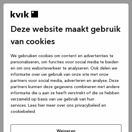
Deze website maakt gebruik
van cookies
We gebruiken cookies om content en advertenties te
personaliseren, om functies voor social media te bieden
en om ons websiteverkeer te analyseren. Ook delen we
informatie over uw gebruik van onze site met onze
partners voor social media, adverteren en analyse. Deze
partners kunnen deze gegevens combineren met andere
informatie die u aan ze heeft verstrekt of die ze hebben
verzameld op basis van uw gebruik van hun
services.
Lees hier meer over ons privacybeleid en
cookiebeleid
Application error: a client-side exception has occurred
while
loading
www.kvik.nl
(see the browser console for more
Weigeren