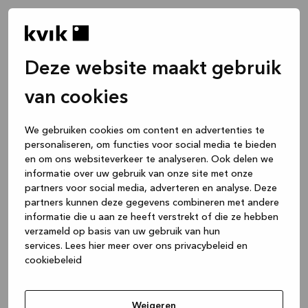
Deze website maakt gebruik
van cookies
We gebruiken cookies om content en advertenties te
personaliseren, om functies voor social media te bieden
en om ons websiteverkeer te analyseren. Ook delen we
informatie over uw gebruik van onze site met onze
partners voor social media, adverteren en analyse. Deze
partners kunnen deze gegevens combineren met andere
informatie die u aan ze heeft verstrekt of die ze hebben
verzameld op basis van uw gebruik van hun
services.
Lees hier meer over ons privacybeleid en
cookiebeleid
Application error: a client-side exception has occurred
while
loading
www.kvik.nl
(see the browser console for more
Weigeren