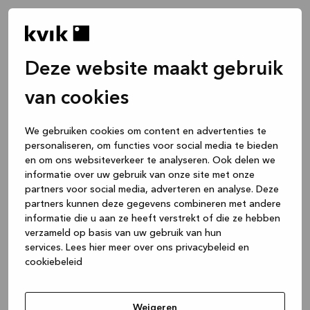
Deze website maakt gebruik
van cookies
We gebruiken cookies om content en advertenties te
personaliseren, om functies voor social media te bieden
en om ons websiteverkeer te analyseren. Ook delen we
informatie over uw gebruik van onze site met onze
partners voor social media, adverteren en analyse. Deze
partners kunnen deze gegevens combineren met andere
informatie die u aan ze heeft verstrekt of die ze hebben
verzameld op basis van uw gebruik van hun
services.
Lees hier meer over ons privacybeleid en
cookiebeleid
Application error: a client-side exception has occurred
while
loading
www.kvik.nl
(see the browser console for more
Weigeren