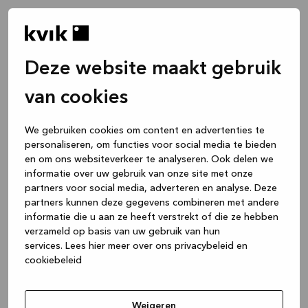
Deze website maakt gebruik
van cookies
We gebruiken cookies om content en advertenties te
personaliseren, om functies voor social media te bieden
en om ons websiteverkeer te analyseren. Ook delen we
informatie over uw gebruik van onze site met onze
partners voor social media, adverteren en analyse. Deze
partners kunnen deze gegevens combineren met andere
informatie die u aan ze heeft verstrekt of die ze hebben
verzameld op basis van uw gebruik van hun
services.
Lees hier meer over ons privacybeleid en
cookiebeleid
Application error: a client-side exception has occurred
while
loading
www.kvik.nl
(see the browser console for more
Weigeren