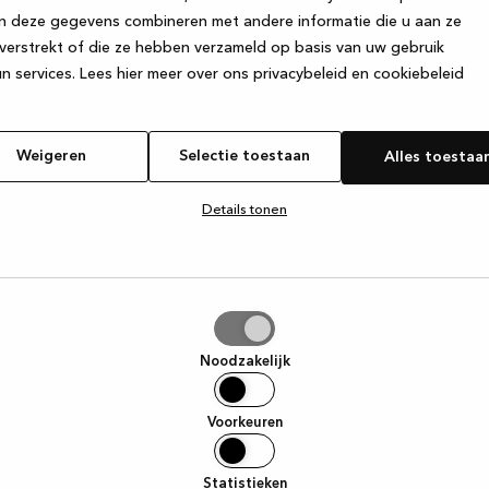
n deze gegevens combineren met andere informatie die u aan ze
verstrekt of die ze hebben verzameld op basis van uw gebruik
e exception has occurred
while loading
www.kvik.nl
(see the browser
n services.
Lees hier meer over ons privacybeleid en cookiebeleid
Weigeren
Selectie toestaan
Alles toestaa
Details tonen
tie
aan
Noodzakelijk
Voorkeuren
Statistieken