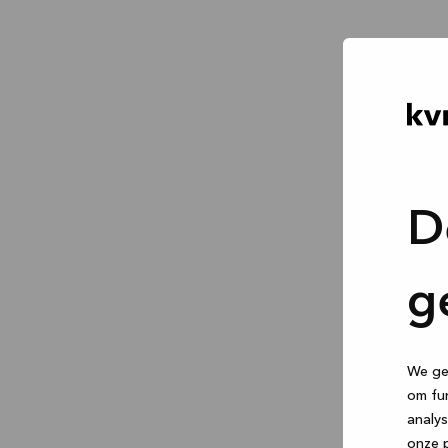
D
g
We geb
om fun
analys
onze p