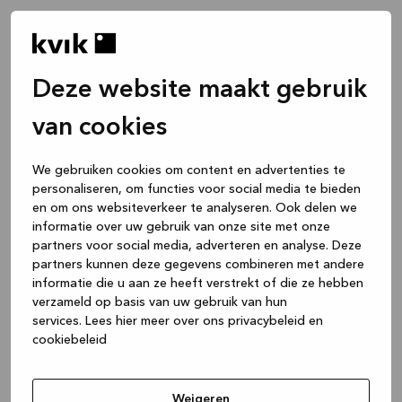
Deze website maakt gebruik
van cookies
We gebruiken cookies om content en advertenties te
personaliseren, om functies voor social media te bieden
en om ons websiteverkeer te analyseren. Ook delen we
informatie over uw gebruik van onze site met onze
partners voor social media, adverteren en analyse. Deze
partners kunnen deze gegevens combineren met andere
informatie die u aan ze heeft verstrekt of die ze hebben
verzameld op basis van uw gebruik van hun
services.
Lees hier meer over ons privacybeleid en
cookiebeleid
Application error: a client-side exception has occurred
while
loading
www.kvik.nl
(see the browser console for more
Weigeren