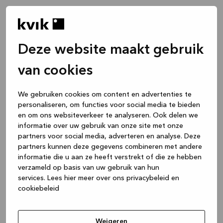
Deze website maakt gebruik
van cookies
We gebruiken cookies om content en advertenties te
personaliseren, om functies voor social media te bieden
en om ons websiteverkeer te analyseren. Ook delen we
informatie over uw gebruik van onze site met onze
partners voor social media, adverteren en analyse. Deze
partners kunnen deze gegevens combineren met andere
informatie die u aan ze heeft verstrekt of die ze hebben
verzameld op basis van uw gebruik van hun
services.
Lees hier meer over ons privacybeleid en
cookiebeleid
Application error: a client-side exception has occurred
while
loading
www.kvik.nl
(see the browser console for more
Weigeren