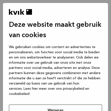
Deze website maakt gebruik
van cookies
We gebruiken cookies om content en advertenties te
personaliseren, om functies voor social media te bieden
en om ons websiteverkeer te analyseren. Ook delen we
informatie over uw gebruik van onze site met onze
partners voor social media, adverteren en analyse. Deze
partners kunnen deze gegevens combineren met andere
informatie die u aan ze heeft verstrekt of die ze hebben
verzameld op basis van uw gebruik van hun
services.
Lees hier meer over ons privacybeleid en
cookiebeleid
Application error: a client-side exception has occurred
while
loading
www.kvik.nl
(see the browser console for more
Weigeren