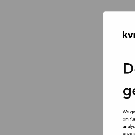
D
g
We geb
om fun
analys
onze p