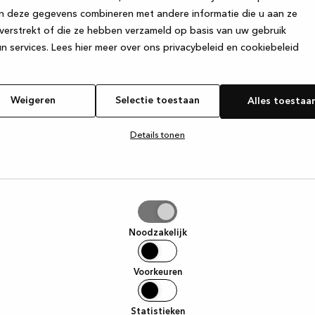
n deze gegevens combineren met andere informatie die u aan ze
verstrekt of die ze hebben verzameld op basis van uw gebruik
e exception has occurred
while loading
www.kvik.nl
(see the browser
n services.
Lees hier meer over ons privacybeleid en cookiebeleid
Weigeren
Selectie toestaan
Alles toestaa
Details tonen
tie
aan
Noodzakelijk
Voorkeuren
Statistieken