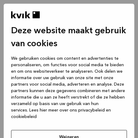
Deze website maakt gebruik
van cookies
We gebruiken cookies om content en advertenties te
personaliseren, om functies voor social media te bieden
en om ons websiteverkeer te analyseren. Ook delen we
informatie over uw gebruik van onze site met onze
partners voor social media, adverteren en analyse. Deze
partners kunnen deze gegevens combineren met andere
informatie die u aan ze heeft verstrekt of die ze hebben
verzameld op basis van uw gebruik van hun
services.
Lees hier meer over ons privacybeleid en
cookiebeleid
Application error: a client-side exception has occurred
while
loading
www.kvik.nl
(see the browser console for more
Weigeren