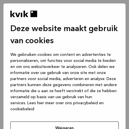
Deze website maakt gebruik
van cookies
We gebruiken cookies om content en advertenties te
personaliseren, om functies voor social media te bieden
en om ons websiteverkeer te analyseren. Ook delen we
informatie over uw gebruik van onze site met onze
partners voor social media, adverteren en analyse. Deze
partners kunnen deze gegevens combineren met andere
informatie die u aan ze heeft verstrekt of die ze hebben
verzameld op basis van uw gebruik van hun
services.
Lees hier meer over ons privacybeleid en
cookiebeleid
Application error: a client-side exception has occurred
while
loading
www.kvik.nl
(see the browser console for more
Weigeren