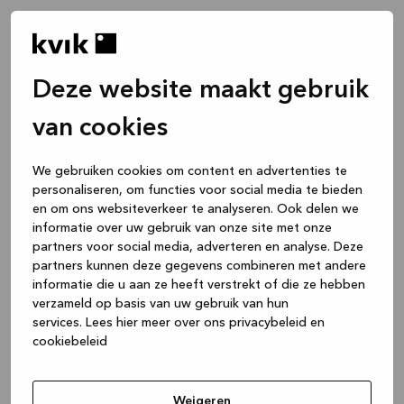
Deze website maakt gebruik
van cookies
We gebruiken cookies om content en advertenties te
personaliseren, om functies voor social media te bieden
en om ons websiteverkeer te analyseren. Ook delen we
informatie over uw gebruik van onze site met onze
partners voor social media, adverteren en analyse. Deze
partners kunnen deze gegevens combineren met andere
informatie die u aan ze heeft verstrekt of die ze hebben
verzameld op basis van uw gebruik van hun
services.
Lees hier meer over ons privacybeleid en
cookiebeleid
Application error: a client-side exception has occurred
while
loading
www.kvik.nl
(see the browser console for more
Weigeren