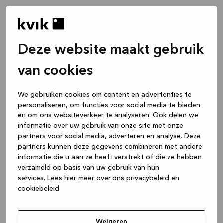
Deze website maakt gebruik
van cookies
We gebruiken cookies om content en advertenties te
personaliseren, om functies voor social media te bieden
en om ons websiteverkeer te analyseren. Ook delen we
informatie over uw gebruik van onze site met onze
partners voor social media, adverteren en analyse. Deze
partners kunnen deze gegevens combineren met andere
informatie die u aan ze heeft verstrekt of die ze hebben
verzameld op basis van uw gebruik van hun
services.
Lees hier meer over ons privacybeleid en
cookiebeleid
Application error: a client-side exception has occurred
while
loading
www.kvik.nl
(see the browser console for more
Weigeren