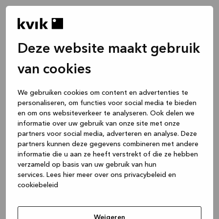
Deze website maakt gebruik
van cookies
We gebruiken cookies om content en advertenties te
personaliseren, om functies voor social media te bieden
en om ons websiteverkeer te analyseren. Ook delen we
informatie over uw gebruik van onze site met onze
partners voor social media, adverteren en analyse. Deze
partners kunnen deze gegevens combineren met andere
informatie die u aan ze heeft verstrekt of die ze hebben
verzameld op basis van uw gebruik van hun
services.
Lees hier meer over ons privacybeleid en
cookiebeleid
Application error: a client-side exception has occurred
while
loading
www.kvik.nl
(see the browser console for more
Weigeren