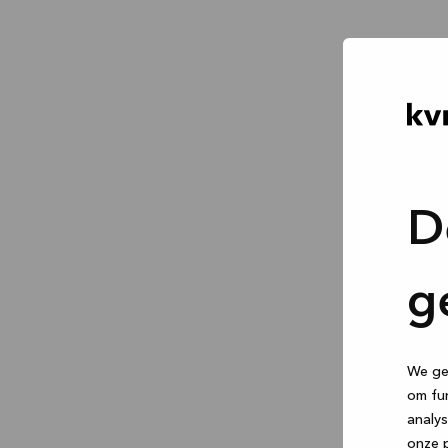
D
g
We geb
om fun
analys
onze p