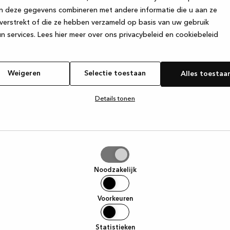
n deze gegevens combineren met andere informatie die u aan ze
verstrekt of die ze hebben verzameld op basis van uw gebruik
e exception has occurred
while loading
www.kvik.nl
(see the browser
n services.
Lees hier meer over ons privacybeleid en cookiebeleid
Weigeren
Selectie toestaan
Alles toestaa
Details tonen
tie
aan
Noodzakelijk
Voorkeuren
Statistieken