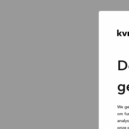
D
g
We geb
om fun
analys
onze p