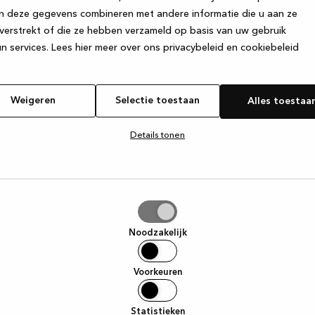
n deze gegevens combineren met andere informatie die u aan ze
verstrekt of die ze hebben verzameld op basis van uw gebruik
e exception has occurred
while loading
www.kvik.nl
(see the browser
n services.
Lees hier meer over ons privacybeleid en cookiebeleid
Weigeren
Selectie toestaan
Alles toestaa
Details tonen
tie
aan
Noodzakelijk
Voorkeuren
Statistieken