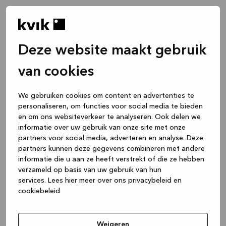
Deze website maakt gebruik
van cookies
We gebruiken cookies om content en advertenties te
personaliseren, om functies voor social media te bieden
en om ons websiteverkeer te analyseren. Ook delen we
informatie over uw gebruik van onze site met onze
partners voor social media, adverteren en analyse. Deze
partners kunnen deze gegevens combineren met andere
informatie die u aan ze heeft verstrekt of die ze hebben
verzameld op basis van uw gebruik van hun
services.
Lees hier meer over ons privacybeleid en
cookiebeleid
Application error: a client-side exception has occurred
while
loading
www.kvik.nl
(see the browser console for more
Weigeren