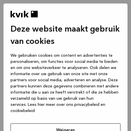
Deze website maakt gebruik
van cookies
We gebruiken cookies om content en advertenties te
personaliseren, om functies voor social media te bieden
en om ons websiteverkeer te analyseren. Ook delen we
informatie over uw gebruik van onze site met onze
partners voor social media, adverteren en analyse. Deze
partners kunnen deze gegevens combineren met andere
informatie die u aan ze heeft verstrekt of die ze hebben
verzameld op basis van uw gebruik van hun
services.
Lees hier meer over ons privacybeleid en
cookiebeleid
Application error: a client-side exception has occurred
while
loading
www.kvik.nl
(see the browser console for more
Weigeren