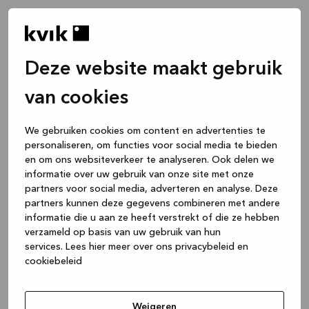
Deze website maakt gebruik
van cookies
We gebruiken cookies om content en advertenties te
personaliseren, om functies voor social media te bieden
en om ons websiteverkeer te analyseren. Ook delen we
informatie over uw gebruik van onze site met onze
partners voor social media, adverteren en analyse. Deze
partners kunnen deze gegevens combineren met andere
informatie die u aan ze heeft verstrekt of die ze hebben
verzameld op basis van uw gebruik van hun
services.
Lees hier meer over ons privacybeleid en
cookiebeleid
Application error: a client-side exception has occurred
while
loading
www.kvik.nl
(see the browser console for more
Weigeren