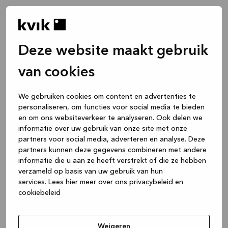
Deze website maakt gebruik
van cookies
We gebruiken cookies om content en advertenties te
personaliseren, om functies voor social media te bieden
en om ons websiteverkeer te analyseren. Ook delen we
informatie over uw gebruik van onze site met onze
partners voor social media, adverteren en analyse. Deze
partners kunnen deze gegevens combineren met andere
informatie die u aan ze heeft verstrekt of die ze hebben
verzameld op basis van uw gebruik van hun
services.
Lees hier meer over ons privacybeleid en
cookiebeleid
Application error: a client-side exception has occurred
while
loading
www.kvik.nl
(see the browser console for more
Weigeren