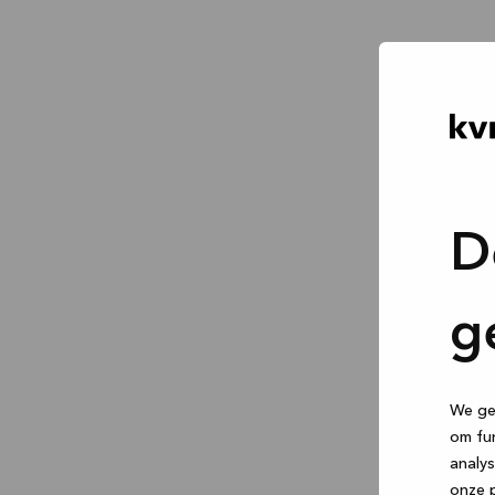
D
g
We geb
om fun
analys
onze p