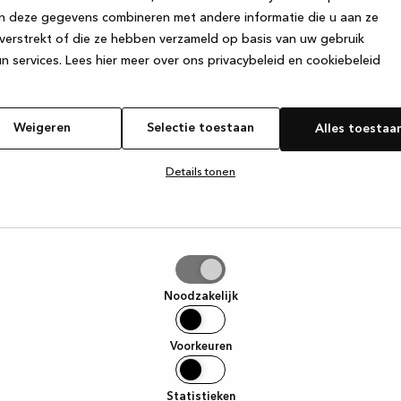
n deze gegevens combineren met andere informatie die u aan ze
verstrekt of die ze hebben verzameld op basis van uw gebruik
e exception has occurred
while loading
www.kvik.nl
(see the browser
n services.
Lees hier meer over ons privacybeleid en cookiebeleid
Weigeren
Selectie toestaan
Alles toestaa
Details tonen
tie
aan
Noodzakelijk
Voorkeuren
Statistieken