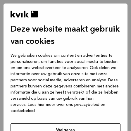
Deze website maakt gebruik
van cookies
We gebruiken cookies om content en advertenties te
personaliseren, om functies voor social media te bieden
en om ons websiteverkeer te analyseren. Ook delen we
informatie over uw gebruik van onze site met onze
partners voor social media, adverteren en analyse. Deze
partners kunnen deze gegevens combineren met andere
informatie die u aan ze heeft verstrekt of die ze hebben
verzameld op basis van uw gebruik van hun
services.
Lees hier meer over ons privacybeleid en
cookiebeleid
Application error: a client-side exception has occurred
while
loading
www.kvik.nl
(see the browser console for more
Weigeren