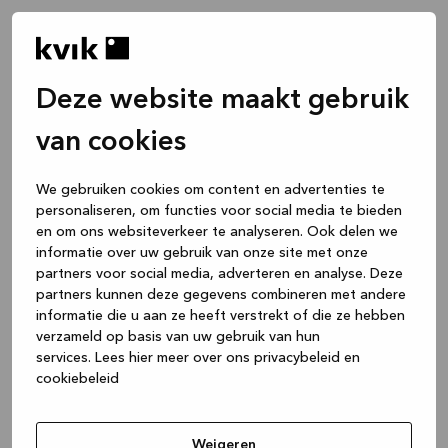
Deze website maakt gebruik
van cookies
We gebruiken cookies om content en advertenties te
personaliseren, om functies voor social media te bieden
en om ons websiteverkeer te analyseren. Ook delen we
informatie over uw gebruik van onze site met onze
partners voor social media, adverteren en analyse. Deze
partners kunnen deze gegevens combineren met andere
informatie die u aan ze heeft verstrekt of die ze hebben
verzameld op basis van uw gebruik van hun
services.
Lees hier meer over ons privacybeleid en
cookiebeleid
Application error: a client-side exception has occurred
while
loading
www.kvik.nl
(see the browser console for more
Weigeren