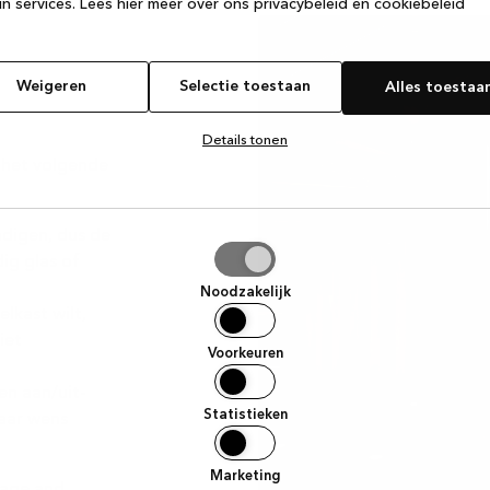
n services.
Lees hier meer over ons privacybeleid en cookiebeleid
Weigeren
Selectie toestaan
Alles toestaa
Details tonen
u het volgende
digen, dus de
tie
ig glas of
aan
Noodzakelijk
elkast wilt,
iet
Voorkeuren
en aan/uit-
Statistieken
naar wens
Marketing