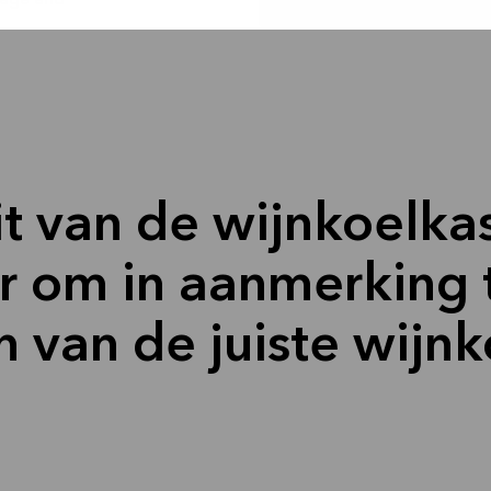
mage and
t van de wijnkoelkas
or om in aanmerking 
n van de juiste wijn