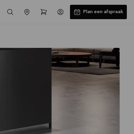
Plan een afspraak
-30% op alle werkbladen incl.
spoelbak en kraan*
Aanbieding is geldig tot
16-08-2026
Bekijk aanbieding