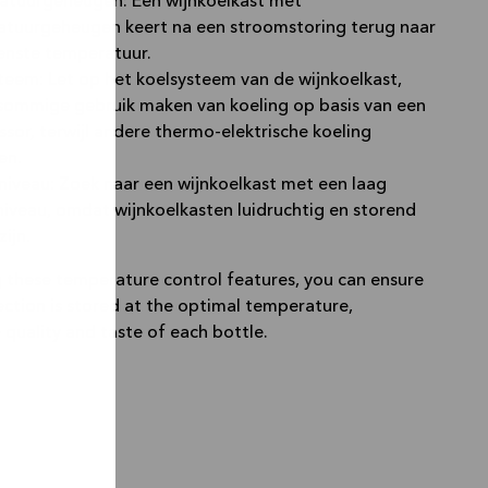
tuurgeheugen: Een wijnkoelkast met
tuurgeheugen keert na een stroomstoring terug naar
nste temperatuur.
teem: Let op het koelsysteem van de wijnkoelkast,
ommige gebruik maken van koeling op basis van een
sor, terwijl andere thermo-elektrische koeling
en.
niveau: Zoek naar een wijnkoelkast met een laag
niveau, omdat wijnkoelkasten luidruchtig en storend
ijn.
g these temperature control features, you can ensure
ection is stored at the optimal temperature,
 quality and taste of each bottle.