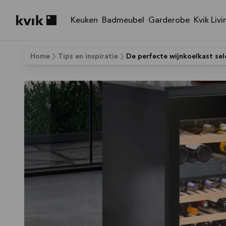
Keuken
Badmeubel
Garderobe
Kvik Livi
Kvik logo
Home
Tips en inspiratie
De perfecte wijnkoelkast sel