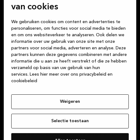
van cookies
We gebruiken cookies om content en advertenties te
personaliseren, om functies voor social media te bieden
en om ons websiteverkeer te analyseren. Ook delen we
informatie over uw gebruik van onze site met onze
Wij vinden dat het kopen van een keuken net zo fijn
partners voor social media, adverteren en analyse. Deze
moet zijn als het leven dat je in die keuken leidt. Alle
partners kunnen deze gegevens combineren met andere
maaltijden die je kookt, de nachtelijke gesprekken
informatie die u aan ze heeft verstrekt of die ze hebben
met vrienden onder het genot van een glas wijn, het
verzameld op basis van uw gebruik van hun
huiswerk dat de kinderen aan tafel maken, de
services.
Lees hier meer over ons privacybeleid en
cookiebeleid
kaartspelletjes die je speelt: de keuken is het centrum
van je leven. Maar of je nu een keuken, badkamer of
garderobe koopt, wij zijn je vertrouwde partner voor
Weigeren
hoogwaardige Deense designproducten van
duurzame materialen. Wij streven er altijd naar om
uitstekende klantenservice te bieden, vanaf het
Selectie toestaan
moment dat je bij een van onze winkels binnenstapt,
totdat je nieuwe keuken, badkamer of garderobe