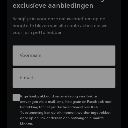
exclusieve aanbiedingen
Schrijf je in voor onze nieuwsbrief om op de
hoogte te blijven van alle coole acties die we
voor je in petto hebben.
Voornaam
E-mail
Ik ga hierbij akkoord om marketing van Kvik te
ontvangen via e-mail, sms, Instagram en Facebook met
betrekking tot het productassortiment van Kvik.
Toestemming kan op elk moment worden ingetrokken
door op de link onderaan een ontvangen e-mail te
klikken.