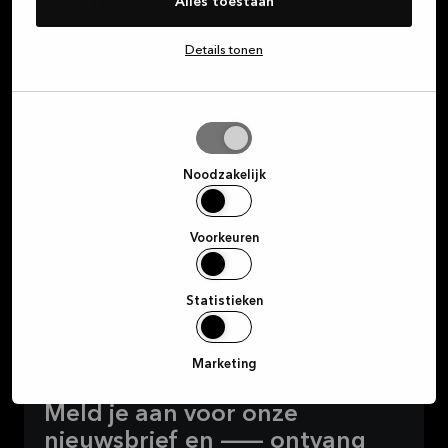
Alles toestaan
helemaal klaar is.
Details tonen
Over Kvik
Selectie
toestaan
Inloggen op MyKvik
Noodzakelijk
Plan een afspraak
Voorkeuren
Winkel zoeken
Statistieken
Marketing
Meld je aan voor onze
nieuwsbrief en — ontvang