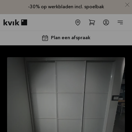
-30% op werkbladen incl. spoelbak
Kvik logo
Plan een afspraak
-30% op alle
werkbladen
incl. spoelbak
en kraan*
Aanbieding is geldig tot