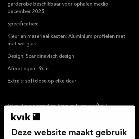
garderobe beschikbaar voor ophalen medio
december 2025.
Specificaties:
Kleur en materiaal kasten: Aluminium profielen met
mat wit glas
Design: Scandinavisch design
Afmetingen : 9cm
Extra’s: softclose op elke deur
Grijp deze eenmalige kans en bespaar flink!
Interesse? Stuur een bericht via Marktplaats voor
meer details of om een afspraak te maken. Aan deze
Deze website maakt gebruik
advertentie kunnen geen rechten worden ontleend.