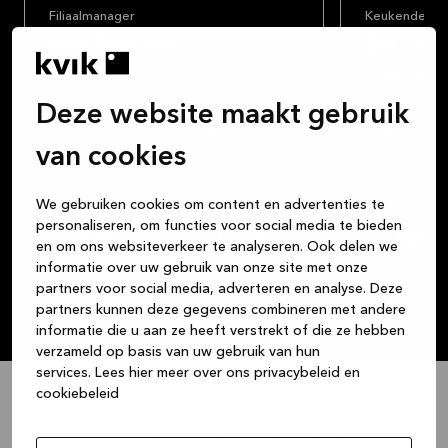
Filiaalmanager
Keukendesig
Mo Abasari
Bo Lee
mohamedab@nuenen.kvik.nl
bole@nuenen.
Deze website maakt gebruik
Ben je opzoek naar een stijlvolle keuken,
Jouw ideale k
dan zou ik graag mijn passie voor
garderobekas
interieur met jou willen delen. Beginnend
advies. Met m
van cookies
met de wensen, in combinatie met mijn
oog voor desi
advies, komen we samen tot de ideale
ontwerp dat n
We gebruiken cookies om content en advertenties te
droomkeuken.
perfect aanslu
Ontdek samen 
personaliseren, om functies voor social media te bieden
Plan een designafspraak
Plan
Zo staan wij ook voor transparantie en
concept kwalit
en om ons websiteverkeer te analyseren. Ook delen we
bieden wij een tijdloos Deens design aan.
betaalbaarhe
informatie over uw gebruik van onze site met onze
Wij staan ook voor een goede service en
partners voor social media, adverteren en analyse. Deze
kwaliteit.
partners kunnen deze gegevens combineren met andere
informatie die u aan ze heeft verstrekt of die ze hebben
Heb ik uw interesse gewekt? Aarzel dan
verzameld op basis van uw gebruik van hun
niet een afspraak met mij te plannen
services.
Lees hier meer over ons privacybeleid en
cookiebeleid
Wij delen jouw liefde voor mooie keukens