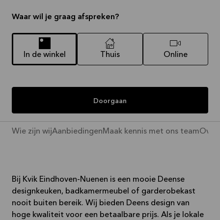
Waar wil je graag afspreken?
In de winkel
Thuis
Online
Doorgaan
Wie zijn wij
Aanbiedingen
Maak kennis met ons team
Over 
Bij Kvik Eindhoven-Nuenen is een mooie Deense
designkeuken, badkamermeubel of garderobekast
nooit buiten bereik. Wij bieden Deens design van
hoge kwaliteit voor een betaalbare prijs. Als je lokale