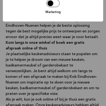
we de prijzen laag houden zonder afbreuk te doen
aan de visuele en functionele kwaliteit van onze
Marketing
ontwerpen. Want waarom zou je genoegen nemen
met minder? Onze keukenspecialisten bij Kvik
Eindhoven-Nuenen helpen je de beste oplossing
tegen de best mogelijke prijs te ontwerpen en zorgen
ervoor dat je altijd precies weet waar je voor betaalt.
Kom langs in onze winkel of boek een gratis
afspraak online of thuis
Je plaatselijke keukenadviseurs staan te popelen om
je te helpen je droom van een nieuwe keuken,
badkamermeubel of garderobekast te
verwezenlijken. Je bent altijd welkom om langs te
komen of een afspraak te maken bij Kvik Eindhoven-
Nuenen om inspiratie op te doen voor je nieuwe
keuken, badkamermeubel of garderobekast en om te
praten over je specifieke visie.
Als je wilt, kun je ook online of bij je thuis een gratis
afspraak maken. Onze keukenadviseurs hebben altijd