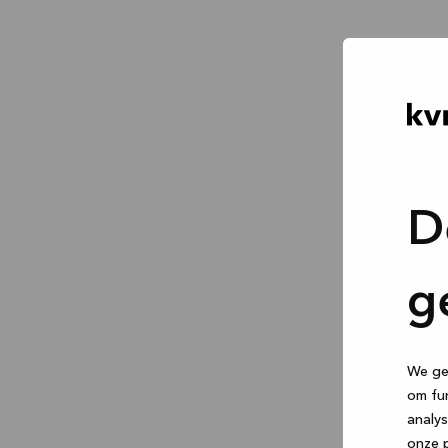
D
g
We geb
om fun
analys
onze p