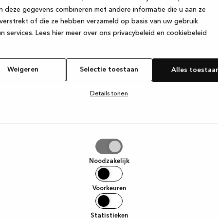
n deze gegevens combineren met andere informatie die u aan ze
verstrekt of die ze hebben verzameld op basis van uw gebruik
e exception has occurred
while loading
www.kvik.nl
(see the browser
n services.
Lees hier meer over ons privacybeleid en cookiebeleid
Weigeren
Selectie toestaan
Alles toestaa
Details tonen
tie
aan
Noodzakelijk
Voorkeuren
Statistieken