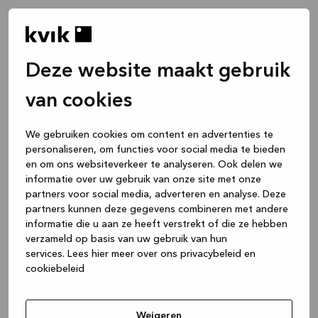
Deze website maakt gebruik
van cookies
We gebruiken cookies om content en advertenties te
personaliseren, om functies voor social media te bieden
en om ons websiteverkeer te analyseren. Ook delen we
informatie over uw gebruik van onze site met onze
partners voor social media, adverteren en analyse. Deze
partners kunnen deze gegevens combineren met andere
informatie die u aan ze heeft verstrekt of die ze hebben
verzameld op basis van uw gebruik van hun
services.
Lees hier meer over ons privacybeleid en
cookiebeleid
Application error: a client-side exception has occurred
while
loading
www.kvik.nl
(see the browser console for more
Weigeren