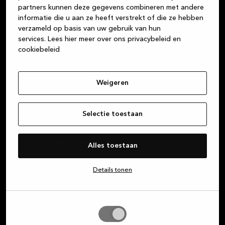
hoogwaardige Deense designproducten van
partners kunnen deze gegevens combineren met andere
informatie die u aan ze heeft verstrekt of die ze hebben
duurzame materialen. Wij streven er altijd naar om
verzameld op basis van uw gebruik van hun
uitstekende klantenservice te bieden, vanaf het
services.
Lees hier meer over ons privacybeleid en
moment dat je bij een van onze winkels binnenstapt,
cookiebeleid
totdat je nieuwe keuken, badkamer of garderobe
helemaal klaar is.
Weigeren
Over Kvik
Selectie toestaan
Inloggen op MyKvik
Alles toestaan
Plan een afspraak
Details tonen
Winkel zoeken
Selectie
toestaan