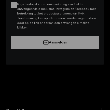
Ik ga hierbij akkoord om marketing van Kvik te
ontvangen via e-mail, sms, Instagram en Facebook met
betrekking tot het productassortiment van Kvik.
Toestemming kan op elk moment worden ingetrokken
door op de link onderaan een ontvangen e-mail te
klikken.
Aanmelden