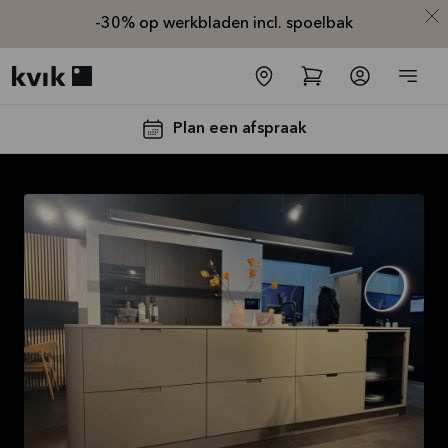
-30% op werkbladen incl. spoelbak
Kvik logo
Plan een afspraak
-30% op alle
werkbladen
incl. spoelbak
en kraan*
Aanbieding is geldig tot