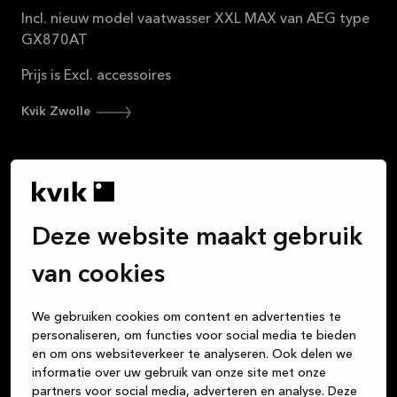
Incl. nieuw model vaatwasser XXL MAX van AEG type
GX870AT
Prijs is Excl. accessoires
Kvik Zwolle
Deze website maakt gebruik
Wij vinden dat het kopen van een keuken net zo fijn
moet zijn als het leven dat je in die keuken leidt. Alle
van cookies
maaltijden die je kookt, de nachtelijke gesprekken
met vrienden onder het genot van een glas wijn, het
We gebruiken cookies om content en advertenties te
huiswerk dat de kinderen aan tafel maken, de
personaliseren, om functies voor social media te bieden
kaartspelletjes die je speelt: de keuken is het centrum
en om ons websiteverkeer te analyseren. Ook delen we
van je leven. Maar of je nu een keuken, badkamer of
informatie over uw gebruik van onze site met onze
garderobe koopt, wij zijn je vertrouwde partner voor
partners voor social media, adverteren en analyse. Deze