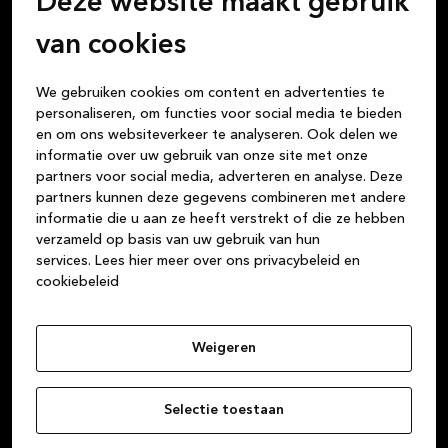
Deze website maakt gebruik
Kvik Leeuwarden
van cookies
We gebruiken cookies om content en advertenties te
personaliseren, om functies voor social media te bieden
en om ons websiteverkeer te analyseren. Ook delen we
informatie over uw gebruik van onze site met onze
partners voor social media, adverteren en analyse. Deze
Wij vinden dat het kopen van een keuken net zo fijn
partners kunnen deze gegevens combineren met andere
moet zijn als het leven dat je in die keuken leidt. Alle
informatie die u aan ze heeft verstrekt of die ze hebben
maaltijden die je kookt, de nachtelijke gesprekken
verzameld op basis van uw gebruik van hun
met vrienden onder het genot van een glas wijn, het
services.
Lees hier meer over ons privacybeleid en
cookiebeleid
huiswerk dat de kinderen aan tafel maken, de
kaartspelletjes die je speelt: de keuken is het centrum
van je leven. Maar of je nu een keuken, badkamer of
Weigeren
garderobe koopt, wij zijn je vertrouwde partner voor
hoogwaardige Deense designproducten van
duurzame materialen. Wij streven er altijd naar om
Selectie toestaan
uitstekende klantenservice te bieden, vanaf het