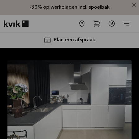
-30% op werkbladen incl. spoelbak
Kvik logo
Plan een afspraak
-30% op alle
werkbladen
incl. spoelbak
en kraan*
Aanbieding is geldig tot