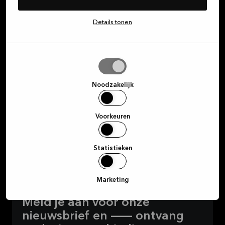
Over Kvik
Details tonen
Selectie
Inloggen op MyKvik
toestaan
Noodzakelijk
Plan een afspraak
Voorkeuren
Winkel zoeken
Statistieken
Marketing
Meld je aan voor onze
nieuwsbrief en — ontvang