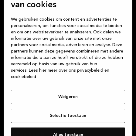
van cookies
We gebruiken cookies om content en advertenties te
personaliseren, om functies voor social media te bieden
en om ons websiteverkeer te analyseren. Ook delen we
informatie over uw gebruik van onze site met onze
Wij vinden dat het kopen van een keuken net zo fijn
partners voor social media, adverteren en analyse. Deze
moet zijn als het leven dat je in die keuken leidt. Alle
partners kunnen deze gegevens combineren met andere
maaltijden die je kookt, de nachtelijke gesprekken
informatie die u aan ze heeft verstrekt of die ze hebben
met vrienden onder het genot van een glas wijn, het
verzameld op basis van uw gebruik van hun
huiswerk dat de kinderen aan tafel maken, de
services.
Lees hier meer over ons privacybeleid en
kaartspelletjes die je speelt: de keuken is het centrum
cookiebeleid
van je leven. Maar of je nu een keuken, badkamer of
garderobe koopt, wij zijn je vertrouwde partner voor
Weigeren
hoogwaardige Deense designproducten van
duurzame materialen. Wij streven er altijd naar om
uitstekende klantenservice te bieden, vanaf het
Selectie toestaan
moment dat je bij een van onze winkels binnenstapt,
totdat je nieuwe keuken, badkamer of garderobe
helemaal klaar is.
Alles toestaan