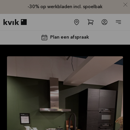
-30% op werkbladen incl. spoelbak
Kvik logo
Plan een afspraak
-30% op alle
werkbladen
incl. spoelbak
en kraan*
Aanbieding is geldig tot