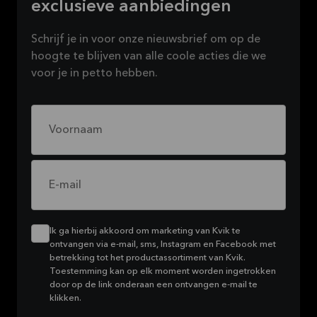
exclusieve aanbiedingen
Schrijf je in voor onze nieuwsbrief om op de
hoogte te blijven van alle coole acties die we
voor je in petto hebben.
Voornaam
E-mail
Ik ga hierbij akkoord om marketing van Kvik te
ontvangen via e-mail, sms, Instagram en Facebook met
betrekking tot het productassortiment van Kvik.
Toestemming kan op elk moment worden ingetrokken
door op de link onderaan een ontvangen e-mail te
klikken.