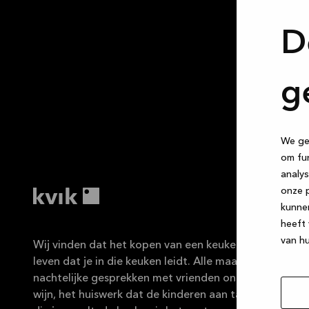
D
g
We geb
om fun
analys
onze p
kunne
heeft 
van hu
Wij vinden dat het kopen van een keuken net zo fijn mo
leven dat je in die keuken leidt. Alle maaltijden die je 
nachtelijke gesprekken met vrienden onder het genot 
wijn, het huiswerk dat de kinderen aan tafel maken, de