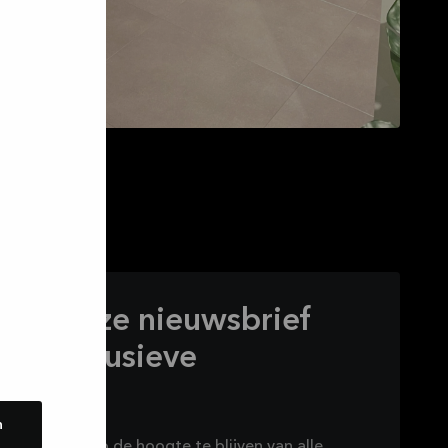
voor onze nieuwsbrief
g exclusieve
n
n
euwsbrief om op de hoogte te blijven van alle