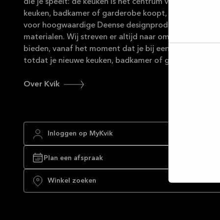
die je speelt: de keuken is het centrum van je leven. M
keuken, badkamer of garderobe koopt, wij zijn je ver
voor hoogwaardige Deense designproducten van du
materialen. Wij streven er altijd naar om uitstekende 
bieden, vanaf het moment dat je bij een van onze win
totdat je nieuwe keuken, badkamer of garderobe helem
Selec
toest
Over Kvik
Inloggen op MyKvik
Plan een afspraak
Winkel zoeken