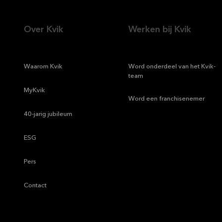
Over Kvik
Werken bij Kvik
—
Waarom Kvik
—
Word onderdeel van het Kvik-
team
—
MyKvik
—
Word een franchisenemer
—
40-jarig jubileum
—
ESG
—
Pers
—
Contact