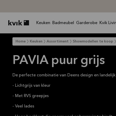
Keuken
Badmeubel
Garderobe
Kvik Livi
Kvik logo
Home
Keuken
Assortiment
Showmodellen te koop
PAVIA puur grijs
De perfecte combinatie van Deens design en landelijk
- Lichtgrijs van kleur
- Met RVS greepjes
- Veel lades