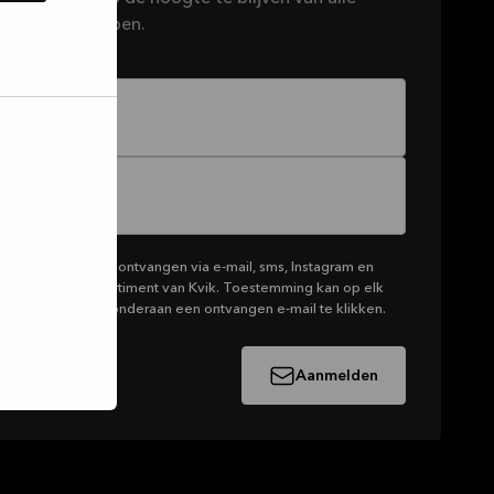
e in petto hebben.
keting van Kvik te ontvangen via e-mail, sms, Instagram en
t het productassortiment van Kvik. Toestemming kan op elk
door op de link onderaan een ontvangen e-mail te klikken.
Aanmelden