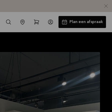
Plan een afspraak
-30% op alle werkbladen incl.
spoelbak en kraan*
Aanbieding is geldig tot
16-08-2026
Bekijk aanbieding