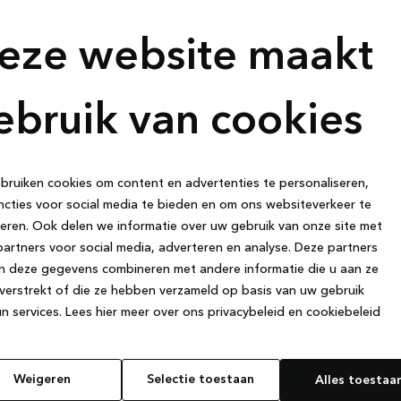
eze website maakt
ebruik van cookies
ruiken cookies om content en advertenties te personaliseren,
cties voor social media te bieden en om ons websiteverkeer te
eren. Ook delen we informatie over uw gebruik van onze site met
artners voor social media, adverteren en analyse. Deze partners
n deze gegevens combineren met andere informatie die u aan ze
Meld je aan 
verstrekt of die ze hebben verzameld op basis van uw gebruik
n services.
Lees hier meer over ons privacybeleid en cookiebeleid
en — ontvan
et zijn als het
kookt, de
aanbiedinge
van een glas
Weigeren
Selectie toestaan
Alles toestaa
 kaartspelletjes
Schrijf je in voor onze ni