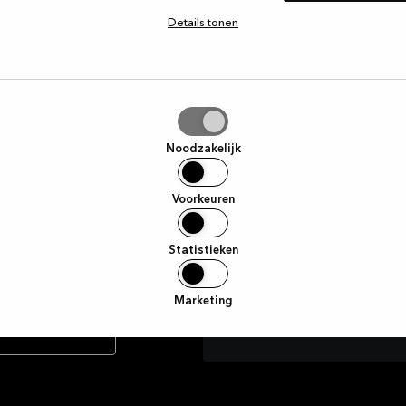
aar of je nu een
coole acties die we voor j
Details tonen
trouwde partner
urzame
klantenservice te
kels binnenstapt,
Voornaam
aal klaar is.
tie
aan
Noodzakelijk
E-mail
Voorkeuren
Ik ga hierbij akkoord om mar
Facebook met betrekking to
Statistieken
moment worden ingetrokken 
Marketing