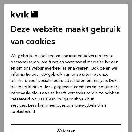
Deze website maakt gebruik
van cookies
We gebruiken cookies om content en advertenties te
personaliseren, om functies voor social media te bieden
en om ons websiteverkeer te analyseren. Ook delen we
informatie over uw gebruik van onze site met onze
partners voor social media, adverteren en analyse. Deze
partners kunnen deze gegevens combineren met andere
informatie die u aan ze heeft verstrekt of die ze hebben
verzameld op basis van uw gebruik van hun
services.
Lees hier meer over ons privacybeleid en
cookiebeleid
Application error: a client-side exception has occurred
while
loading
www.kvik.nl
(see the browser console for more
Weigeren