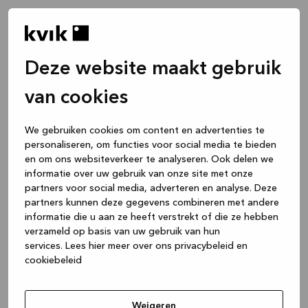
Deze website maakt gebruik
van cookies
We gebruiken cookies om content en advertenties te
personaliseren, om functies voor social media te bieden
en om ons websiteverkeer te analyseren. Ook delen we
informatie over uw gebruik van onze site met onze
partners voor social media, adverteren en analyse. Deze
partners kunnen deze gegevens combineren met andere
informatie die u aan ze heeft verstrekt of die ze hebben
verzameld op basis van uw gebruik van hun
services.
Lees hier meer over ons privacybeleid en
cookiebeleid
Application error: a client-side exception has occurred
while
loading
www.kvik.nl
(see the browser console for more
Weigeren