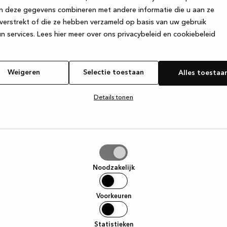
n deze gegevens combineren met andere informatie die u aan ze
verstrekt of die ze hebben verzameld op basis van uw gebruik
e exception has occurred
while loading
www.kvik.nl
(see the browser
n services.
Lees hier meer over ons privacybeleid en cookiebeleid
Weigeren
Selectie toestaan
Alles toestaa
Details tonen
tie
aan
Noodzakelijk
Voorkeuren
Statistieken