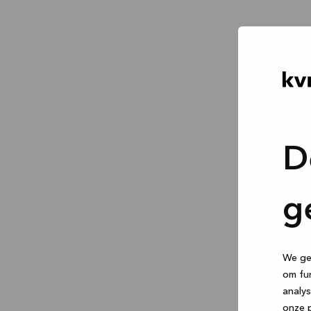
D
g
We geb
om fun
analys
onze p