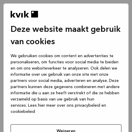
Deze website maakt gebruik
van cookies
We gebruiken cookies om content en advertenties te
personaliseren, om functies voor social media te bieden
en om ons websiteverkeer te analyseren. Ook delen we
informatie over uw gebruik van onze site met onze
partners voor social media, adverteren en analyse. Deze
partners kunnen deze gegevens combineren met andere
informatie die u aan ze heeft verstrekt of die ze hebben
verzameld op basis van uw gebruik van hun
services.
Lees hier meer over ons privacybeleid en
cookiebeleid
Application error: a client-side exception has occurred
while
loading
www.kvik.nl
(see the browser console for more
Weigeren