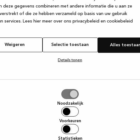
n deze gegevens combineren met andere informatie die u aan ze
verstrekt of die ze hebben verzameld op basis van uw gebruik
e exception has occurred
while loading
www.kvik.nl
(see the browser
n services.
Lees hier meer over ons privacybeleid en cookiebeleid
Weigeren
Selectie toestaan
Alles toestaa
Details tonen
tie
aan
Noodzakelijk
Voorkeuren
Statistieken