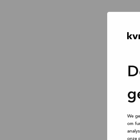
D
g
We geb
om fun
analys
onze p