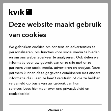
Deze website maakt gebruik
van cookies
We gebruiken cookies om content en advertenties te
personaliseren, om functies voor social media te bieden
en om ons websiteverkeer te analyseren. Ook delen we
informatie over uw gebruik van onze site met onze
partners voor social media, adverteren en analyse. Deze
partners kunnen deze gegevens combineren met andere
informatie die u aan ze heeft verstrekt of die ze hebben
verzameld op basis van uw gebruik van hun
services.
Lees hier meer over ons privacybeleid en
cookiebeleid
Application error: a client-side exception has occurred
while
loading
www.kvik.nl
(see the browser console for more
Weigeren