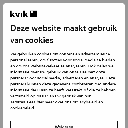
Deze website maakt gebruik
van cookies
We gebruiken cookies om content en advertenties te
personaliseren, om functies voor social media te bieden
en om ons websiteverkeer te analyseren. Ook delen we
informatie over uw gebruik van onze site met onze
partners voor social media, adverteren en analyse. Deze
partners kunnen deze gegevens combineren met andere
informatie die u aan ze heeft verstrekt of die ze hebben
verzameld op basis van uw gebruik van hun
services.
Lees hier meer over ons privacybeleid en
cookiebeleid
Application error: a client-side exception has occurred
while
loading
www.kvik.nl
(see the browser console for more
Weigeren