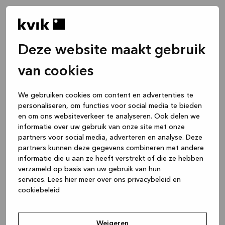
Deze website maakt gebruik
van cookies
We gebruiken cookies om content en advertenties te
personaliseren, om functies voor social media te bieden
en om ons websiteverkeer te analyseren. Ook delen we
informatie over uw gebruik van onze site met onze
partners voor social media, adverteren en analyse. Deze
partners kunnen deze gegevens combineren met andere
informatie die u aan ze heeft verstrekt of die ze hebben
verzameld op basis van uw gebruik van hun
services.
Lees hier meer over ons privacybeleid en
cookiebeleid
Application error: a client-side exception has occurred
while
loading
www.kvik.nl
(see the browser console for more
Weigeren