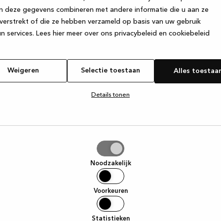
n deze gegevens combineren met andere informatie die u aan ze
verstrekt of die ze hebben verzameld op basis van uw gebruik
e exception has occurred
while loading
www.kvik.nl
(see the browser
n services.
Lees hier meer over ons privacybeleid en cookiebeleid
Weigeren
Selectie toestaan
Alles toestaa
Details tonen
tie
aan
Noodzakelijk
Voorkeuren
Statistieken