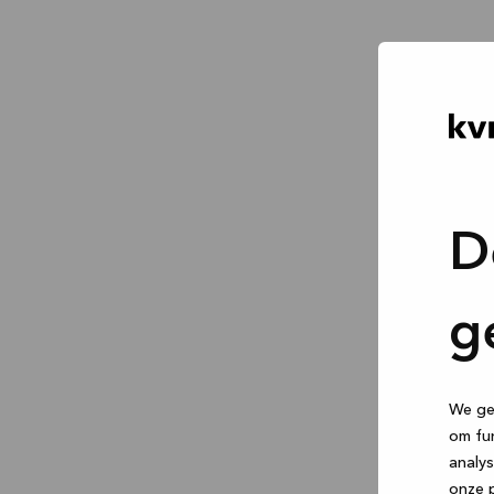
D
g
We geb
om fun
analys
onze p