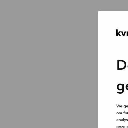
D
g
We geb
om fun
analys
onze p