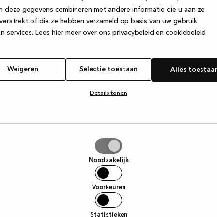
n deze gegevens combineren met andere informatie die u aan ze
verstrekt of die ze hebben verzameld op basis van uw gebruik
e exception has occurred
while loading
www.kvik.nl
(see the browser
n services.
Lees hier meer over ons privacybeleid en cookiebeleid
Weigeren
Selectie toestaan
Alles toestaa
Details tonen
tie
aan
Noodzakelijk
Voorkeuren
Statistieken