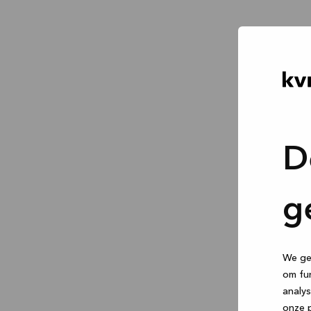
D
g
We geb
om fun
analys
onze p