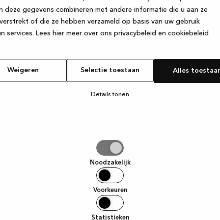
n deze gegevens combineren met andere informatie die u aan ze
verstrekt of die ze hebben verzameld op basis van uw gebruik
e exception has occurred
while loading
www.kvik.nl
(see the browser
n services.
Lees hier meer over ons privacybeleid en cookiebeleid
Weigeren
Selectie toestaan
Alles toestaa
Details tonen
tie
aan
Noodzakelijk
Voorkeuren
Statistieken