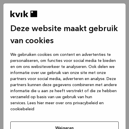
Deze website maakt gebruik
van cookies
We gebruiken cookies om content en advertenties te
personaliseren, om functies voor social media te bieden
en om ons websiteverkeer te analyseren. Ook delen we
informatie over uw gebruik van onze site met onze
partners voor social media, adverteren en analyse. Deze
partners kunnen deze gegevens combineren met andere
informatie die u aan ze heeft verstrekt of die ze hebben
verzameld op basis van uw gebruik van hun
services.
Lees hier meer over ons privacybeleid en
cookiebeleid
Application error: a client-side exception has occurred
while
loading
www.kvik.nl
(see the browser console for more
Weigeren