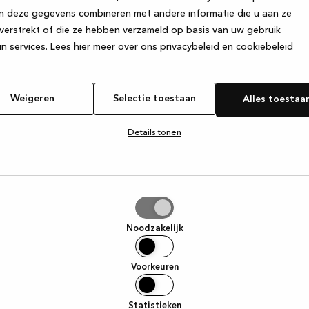
n deze gegevens combineren met andere informatie die u aan ze
verstrekt of die ze hebben verzameld op basis van uw gebruik
e exception has occurred
while loading
www.kvik.nl
(see the browser
n services.
Lees hier meer over ons privacybeleid en cookiebeleid
Weigeren
Selectie toestaan
Alles toestaa
Details tonen
tie
aan
Noodzakelijk
Voorkeuren
Statistieken