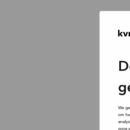
D
g
We geb
om fun
analys
onze p