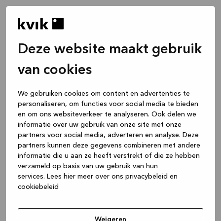
Deze website maakt gebruik
van cookies
We gebruiken cookies om content en advertenties te
personaliseren, om functies voor social media te bieden
en om ons websiteverkeer te analyseren. Ook delen we
informatie over uw gebruik van onze site met onze
partners voor social media, adverteren en analyse. Deze
partners kunnen deze gegevens combineren met andere
informatie die u aan ze heeft verstrekt of die ze hebben
verzameld op basis van uw gebruik van hun
services.
Lees hier meer over ons privacybeleid en
cookiebeleid
Application error: a client-side exception has occurred
while
loading
www.kvik.nl
(see the browser console for more
Weigeren