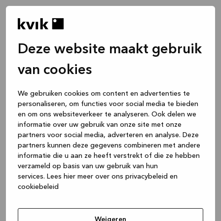
Deze website maakt gebruik
van cookies
We gebruiken cookies om content en advertenties te
personaliseren, om functies voor social media te bieden
en om ons websiteverkeer te analyseren. Ook delen we
informatie over uw gebruik van onze site met onze
partners voor social media, adverteren en analyse. Deze
partners kunnen deze gegevens combineren met andere
informatie die u aan ze heeft verstrekt of die ze hebben
verzameld op basis van uw gebruik van hun
services.
Lees hier meer over ons privacybeleid en
cookiebeleid
Application error: a client-side exception has occurred
while
loading
www.kvik.nl
(see the browser console for more
Weigeren