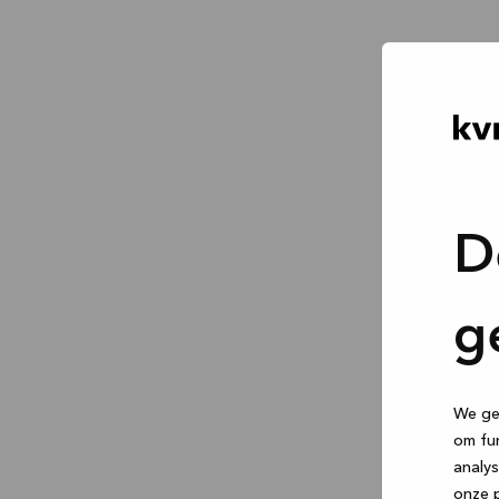
D
g
We geb
om fun
analys
onze p