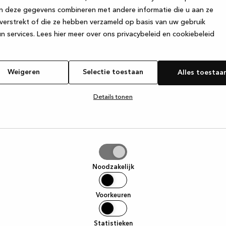
n deze gegevens combineren met andere informatie die u aan ze
verstrekt of die ze hebben verzameld op basis van uw gebruik
e exception has occurred
while loading
www.kvik.nl
(see the browser
n services.
Lees hier meer over ons privacybeleid en cookiebeleid
Weigeren
Selectie toestaan
Alles toestaa
Details tonen
tie
aan
Noodzakelijk
Voorkeuren
Statistieken