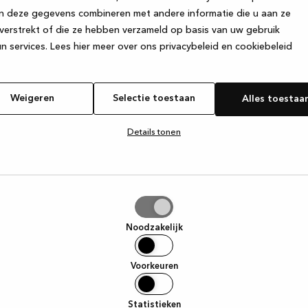
n deze gegevens combineren met andere informatie die u aan ze
verstrekt of die ze hebben verzameld op basis van uw gebruik
e exception has occurred
while loading
www.kvik.nl
(see the browser
n services.
Lees hier meer over ons privacybeleid en cookiebeleid
Weigeren
Selectie toestaan
Alles toestaa
Details tonen
tie
aan
Noodzakelijk
Voorkeuren
Statistieken