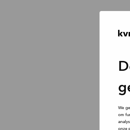
D
g
We geb
om fun
analys
onze p